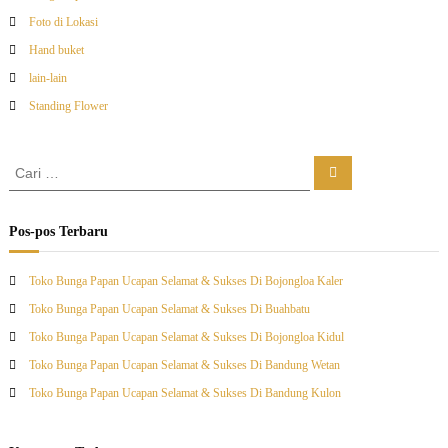
Foto di Lokasi
Hand buket
lain-lain
Standing Flower
C
C
a
a
r
r
i
i
Pos-pos Terbaru
:
Toko Bunga Papan Ucapan Selamat & Sukses Di Bojongloa Kaler
Toko Bunga Papan Ucapan Selamat & Sukses Di Buahbatu
Toko Bunga Papan Ucapan Selamat & Sukses Di Bojongloa Kidul
Toko Bunga Papan Ucapan Selamat & Sukses Di Bandung Wetan
Toko Bunga Papan Ucapan Selamat & Sukses Di Bandung Kulon