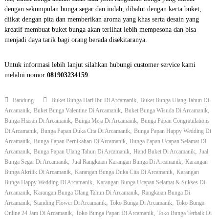
dengan sekumpulan bunga segar dan indah, dibalut dengan kerta buket,
diikat dengan pita dan memberikan aroma yang khas serta desain yang
kreatif membuat buket bunga akan terlihat lebih mempesona dan bisa
menjadi daya tarik bagi orang berada disekitaranya.
Untuk informasi lebih lanjut silahkan hubungi customer service kami
melalui nomor
081903234159
.
,
Bandung
Buket Bunga Hari Ibu Di Arcamanik
Buket Bunga Ulang Tahun Di
,
,
,
Arcamanik
Buket Bunga Valentine Di Arcamanik
Buket Bunga Wisuda Di Arcamanik
,
,
Bunga Hiasan Di Arcamanik
Bunga Meja Di Arcamanik
Bunga Papan Congratulations
,
,
Di Arcamanik
Bunga Papan Duka Cita Di Arcamanik
Bunga Papan Happy Wedding Di
,
,
Arcamanik
Bunga Papan Pernikahan Di Arcamanik
Bunga Papan Ucapan Selamat Di
,
,
,
Arcamanik
Bunga Papan Ulang Tahun Di Arcamanik
Hand Buket Di Arcamanik
Jual
,
,
Bunga Segar Di Arcamanik
Jual Rangkaian Karangan Bunga Di Arcamanik
Karangan
,
,
Bunga Akrilik Di Arcamanik
Karangan Bunga Duka Cita Di Arcamanik
Karangan
,
Bunga Happy Wedding Di Arcamanik
Karangan Bunga Ucapan Selamat & Sukses Di
,
,
Arcamanik
Karangan Bunga Ulang Tahun Di Arcamanik
Rangkaian Bunga Di
,
,
,
Arcamanik
Standing Flower Di Arcamanik
Toko Bunga Di Arcamanik
Toko Bunga
,
,
Online 24 Jam Di Arcamanik
Toko Bunga Papan Di Arcamanik
Toko Bunga Terbaik Di