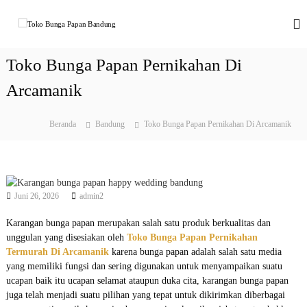
L
o
T
F
l
n
o
o
c
k
w
Toko Bunga Papan Pernikahan Di
a
o
e
t
r
Arcamanik
B
k
i
u
e
n
n
d
k
Beranda
Bandung
Toko Bunga Papan Pernikahan Di Arcamanik
o
o
g
I
n
a
n
t
P
d
e
o
a
n
n
Juni 26, 2026
admin2
p
e
a
s
Karangan bunga papan merupakan salah satu produk berkualitas dan
i
n
unggulan yang disesiakan oleh
Toko Bunga Papan Pernikahan
a
Termurah Di Arcamanik
karena bunga papan adalah salah satu media
B
yang memiliki fungsi dan sering digunakan untuk menyampaikan suatu
a
ucapan baik itu ucapan selamat ataupun duka cita, karangan bunga papan
n
juga telah menjadi suatu pilihan yang tepat untuk dikirimkan diberbagai
d