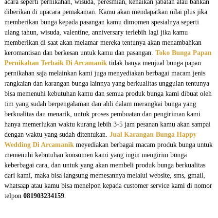
acara seperti pernikahan, wisuda, peresmian, kenaikan jabatan atau bahkan
u
diberikan di upacara pemakaman. Kamu akan mendapatkan nilai plus jika
n
memberikan bunga kepada pasangan kamu dimomen spesialnya seperti
g
ulang tahun, wisuda, valentine, anniversary terlebih lagi jika kamu
memberikan di saat akan melamar mereka tentunya akan menambahkan
keromantisan dan berkesan untuk kamu dan pasangan.
Toko Bunga Papan
Pernikahan Terbaik Di Arcamanik
tidak hanya menjual bunga papan
pernikahan saja melainkan kami juga menyediakan berbagai macam jenis
rangkaian dan karangan bunga lainnya yang berkualitas unggulan tentunya
bisa memenuhi kebutuhan kamu dan semua produk bunga kami dibuat oleh
tim yang sudah berpengalaman dan ahli dalam merangkai bunga yang
berkualitas dan menarik, untuk proses pembuatan dan pengiriman kami
hanya memerlukan waktu kurang lebih 3-5 jam pesanan kamu akan sampai
dengan waktu yang sudah ditentukan.
Jual Karangan Bunga Happy
Wedding Di Arcamanik
meyediakan berbagai macam produk bunga untuk
memenuhi kebutuhan konsumen kami yang ingin mengirim bunga
keberbagai cara, dan untuk yang akan membeli produk bunga berkualitas
dari kami, maka bisa langsung memesannya melalui website, sms, gmail,
whatsaap atau kamu bisa menelpon kepada customer service kami di nomor
telpon
081903234159
.