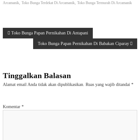
,
,
Arcamanik
Toko Bunga Terdekat Di Arcamanik
Toko Bunga Termurah Di Arcamanik
N
Toko Bunga Papan Pernikahan Di Antapani
Toko Bunga Papan Pernikahan Di Babakan Ciparay
a
v
Tinggalkan Balasan
i
Alamat email Anda tidak akan dipublikasikan.
Ruas yang wajib ditandai
*
g
a
Komentar
*
s
i