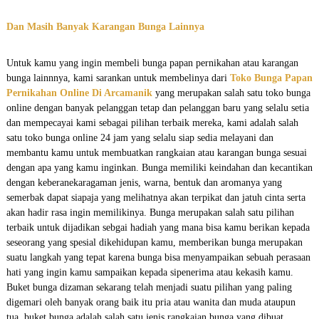
Dan Masih Banyak Karangan Bunga Lainnya
Untuk kamu yang ingin membeli bunga papan pernikahan atau karangan
bunga lainnnya, kami sarankan untuk membelinya dari
Toko Bunga Papan
Pernikahan Online Di Arcamanik
yang merupakan salah satu toko bunga
online dengan banyak pelanggan tetap dan pelanggan baru yang selalu setia
dan mempecayai kami sebagai pilihan terbaik mereka, kami adalah salah
satu toko bunga online 24 jam yang selalu siap sedia melayani dan
membantu kamu untuk membuatkan rangkaian atau karangan bunga sesuai
dengan apa yang kamu inginkan. Bunga memiliki keindahan dan kecantikan
dengan keberanekaragaman jenis, warna, bentuk dan aromanya yang
semerbak dapat siapaja yang melihatnya akan terpikat dan jatuh cinta serta
akan hadir rasa ingin memilikinya. Bunga merupakan salah satu pilihan
terbaik untuk dijadikan sebgai hadiah yang mana bisa kamu berikan kepada
seseorang yang spesial dikehidupan kamu, memberikan bunga merupakan
suatu langkah yang tepat karena bunga bisa menyampaikan sebuah perasaan
hati yang ingin kamu sampaikan kepada sipenerima atau kekasih kamu.
Buket bunga dizaman sekarang telah menjadi suatu pilihan yang paling
digemari oleh banyak orang baik itu pria atau wanita dan muda ataupun
tua, buket bunga adalah salah satu jenis rangkaian bunga yang dibuat