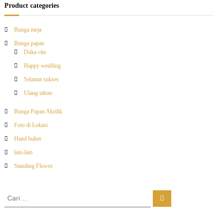
a
Product categories
&
S
v
u
Bunga meja
k
s
Bunga papan
i
e
Duka cita
s
Happy wedding
g
D
i
Selamat sukses
B
a
Ulang tahun
a
n
Bunga Papan Akrilik
s
d
u
Foto di Lokasi
n
i
Hand buket
g
K
lain-lain
p
i
d
Standing Flower
u
o
l
C
C
s
a
a
r
r
i