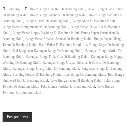
s
k
e
,
Bandung
Buket Bunga Hari Ibu Di Bandung Kidul
o
Buket Bunga Ulang Tahun
s
B
,
,
Di Bandung Kidul
Buket Bunga Valentine Di Bandung Kidul
Buket Bunga Wisuda Di
O
u
,
,
,
Bandung Kidul
Bunga Hiasan Di Bandung Kidul
Bunga Meja Di Bandung Kidul
n
n
,
Bunga Papan Congratulations Di Bandung Kidul
Bunga Papan Duka Cita Di Bandung
l
g
,
,
Kidul
Bunga Papan Happy Wedding Di Bandung Kidul
Bunga Papan Pernikahan Di
i
a
,
,
Bandung Kidul
Bunga Papan Ucapan Selamat Di Bandung Kidul
Bunga Papan Ulang
n
P
e
,
,
Tahun Di Bandung Kidul
Hand Buket Di Bandung Kidul
Jual Bunga Segar Di Bandung
a
D
p
,
,
Kidul
Jual Rangkaian Karangan Bunga Di Bandung Kidul
Karangan Bunga Akrilik Di
i
a
,
,
Bandung Kidul
Karangan Bunga Duka Cita Di Bandung Kidul
Karangan Bunga Happy
A
n
,
Wedding Di Bandung Kidul
Karangan Bunga Ucapan Selamat & Sukses Di Bandung
r
U
,
,
Kidul
Karangan Bunga Ulang Tahun Di Bandung Kidul
Rangkaian Bunga Di Bandung
c
c
,
,
,
Kidul
Standing Flower Di Bandung Kidul
Toko Bunga Di Bandung Kidul
Toko Bunga
a
a
m
,
,
Online 24 Jam Di Bandung Kidul
Toko Bunga Papan Di Bandung Kidul
p
Toko Bunga
a
a
,
,
Terbaik Di Bandung Kidul
Toko Bunga Terdekat Di Bandung Kidul
Toko Bunga
n
n
Termurah Di Bandung Kidul
i
S
k
e
l
a
N
m
Pos-pos lama
a
t