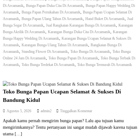
n
u
,
,
Di Arcamanik
Bunga Papan Duka Cita Di Arcamanik
Bunga Papan Happy Wedding Di
g
n
,
,
Arcamanik
Bunga Papan Pernikahan Di Arcamanik
Bunga Papan Ucapan Selamat Di
a
,
,
,
Arcamanik
Bunga Papan Ulang Tahun Di Arcamanik
Hand Buket Di Arcamanik
Jual
g
P
,
,
Bunga Segar Di Arcamanik
Jual Rangkaian Karangan Bunga Di Arcamanik
a
Karangan
p
,
,
Bunga Akrilik Di Arcamanik
Karangan Bunga Duka Cita Di Arcamanik
Karangan
a
,
Bunga Happy Wedding Di Arcamanik
Karangan Bunga Ucapan Selamat & Sukses Di
n
,
,
Arcamanik
Karangan Bunga Ulang Tahun Di Arcamanik
Rangkaian Bunga Di
U
,
,
,
Arcamanik
Standing Flower Di Arcamanik
Toko Bunga Di Arcamanik
Toko Bunga
c
,
,
Online 24 Jam Di Arcamanik
Toko Bunga Papan Di Arcamanik
Toko Bunga Terbaik Di
a
,
,
Arcamanik
Toko Bunga Terdekat Di Arcamanik
Toko Bunga Termurah Di Arcamanik
p
a
n
S
e
Toko Bunga Papan Ucapan Selamat & Sukses Di
l
a
Bandung Kidul
m
a
p
Agustus 5, 2026
admin2
Tinggalkan Komentar
t
a
Apakah kamu pernah mengirim bunga papan? Lalu apa tujuan kamu
&
d
S
mengirimkannya? Tentu pertanyaan ini sangat mudah dijawab karena tujuan
a
u
T
utama […]
k
o