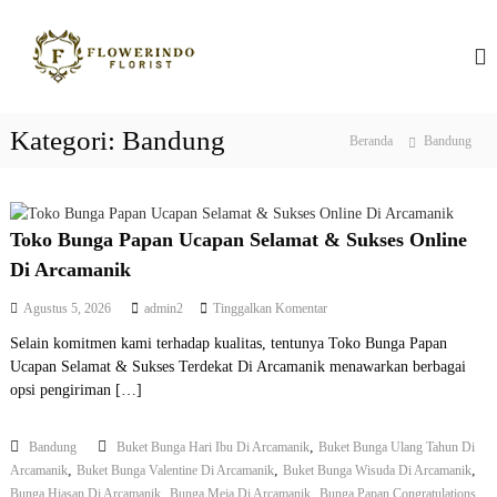
L
T
F
o
l
n
o
o
c
k
w
a
o
e
t
r
Kategori:
Bandung
B
Beranda
Bandung
k
i
u
n
e
n
d
k
o
g
o
I
Toko Bunga Papan Ucapan Selamat & Sukses Online
n
a
n
t
Di Arcamanik
P
d
e
o
a
p
Agustus 5, 2026
admin2
Tinggalkan Komentar
n
n
p
a
e
Selain komitmen kami terhadap kualitas, tentunya Toko Bunga Papan
d
a
s
Ucapan Selamat & Sukses Terdekat Di Arcamanik menawarkan berbagai
a
i
n
T
opsi pengiriman […]
a
B
o
k
a
,
Bandung
Buket Bunga Hari Ibu Di Arcamanik
Buket Bunga Ulang Tahun Di
o
n
B
,
,
,
Arcamanik
Buket Bunga Valentine Di Arcamanik
Buket Bunga Wisuda Di Arcamanik
d
u
,
,
Bunga Hiasan Di Arcamanik
Bunga Meja Di Arcamanik
Bunga Papan Congratulations