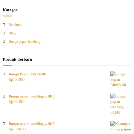
Kategori
Bandung
Blog
Bunga papan bandung
Produk Terbaru
Bunga Papan Akrilik 06
Rp
750.000
Bunga papan wedding w1018
Rp
550.000
Bunga papan wedding w1028
Rp
1.500.000