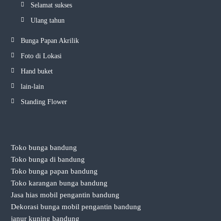
Selamat sukses
Ulang tahun
Bunga Papan Akrilik
Foto di Lokasi
Hand buket
lain-lain
Standing Flower
Toko bunga bandung
Toko bunga di bandung
Toko bunga papan bandung
Toko karangan bunga bandung
Jasa hias mobil pengantin bandung
Dekorasi bunga mobil pengantin bandung
janur kuning bandung