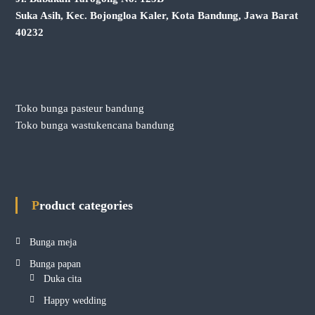
Suka Asih, Kec. Bojongloa Kaler, Kota Bandung, Jawa Barat
40232
Toko bunga pasteur bandung
Toko bunga wastukencana bandung
Product categories
Bunga meja
Bunga papan
Duka cita
Happy wedding