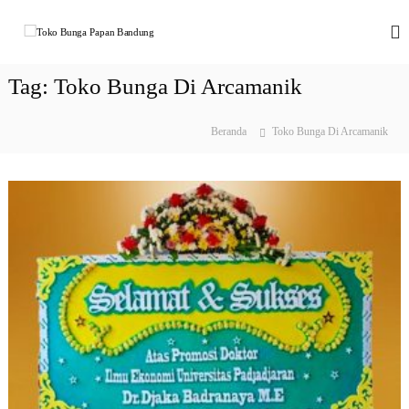
L
o
T
F
l
n
o
o
c
k
w
Tag:
Toko Bunga Di Arcamanik
a
o
e
t
r
B
k
i
Beranda
Toko Bunga Di Arcamanik
u
e
n
n
d
k
o
o
g
I
n
a
n
t
P
d
e
o
a
n
n
p
e
a
s
i
n
a
B
a
n
d