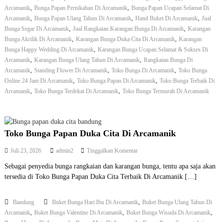
g
,
,
Arcamanik
Bunga Papan Pernikahan Di Arcamanik
Bunga Papan Ucapan Selamat Di
a
,
,
,
Arcamanik
Bunga Papan Ulang Tahun Di Arcamanik
Hand Buket Di Arcamanik
Jual
P
,
,
Bunga Segar Di Arcamanik
Jual Rangkaian Karangan Bunga Di Arcamanik
a
Karangan
p
,
,
Bunga Akrilik Di Arcamanik
Karangan Bunga Duka Cita Di Arcamanik
Karangan
a
,
Bunga Happy Wedding Di Arcamanik
Karangan Bunga Ucapan Selamat & Sukses Di
n
,
,
Arcamanik
Karangan Bunga Ulang Tahun Di Arcamanik
Rangkaian Bunga Di
U
,
,
,
Arcamanik
Standing Flower Di Arcamanik
Toko Bunga Di Arcamanik
Toko Bunga
c
,
,
Online 24 Jam Di Arcamanik
Toko Bunga Papan Di Arcamanik
Toko Bunga Terbaik Di
a
,
,
Arcamanik
Toko Bunga Terdekat Di Arcamanik
Toko Bunga Termurah Di Arcamanik
p
a
n
S
e
Toko Bunga Papan Duka Cita Di Arcamanik
l
a
p
Juli 23, 2026
admin2
Tinggalkan Komentar
m
a
a
Sebagai penyedia bunga rangkaian dan karangan bunga, tentu apa saja akan
d
t
tersedia di Toko Bunga Papan Duka Cita Terbaik Di Arcamanik […]
a
&
T
S
o
u
,
Bandung
Buket Bunga Hari Ibu Di Arcamanik
Buket Bunga Ulang Tahun Di
k
k
,
,
,
Arcamanik
Buket Bunga Valentine Di Arcamanik
Buket Bunga Wisuda Di Arcamanik
o
s
B