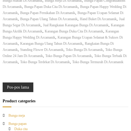
,
,
Bunga Hiasan Di Arcamanik
Bunga Meja Di Arcamanik
Bunga Papan Congratulations
e
u
,
,
Di Arcamanik
Bunga Papan Duka Cita Di Arcamanik
Bunga Papan Happy Wedding Di
s
n
O
,
,
Arcamanik
Bunga Papan Pernikahan Di Arcamanik
Bunga Papan Ucapan Selamat Di
g
n
,
,
,
Arcamanik
Bunga Papan Ulang Tahun Di Arcamanik
Hand Buket Di Arcamanik
Jual
a
l
,
,
Bunga Segar Di Arcamanik
Jual Rangkaian Karangan Bunga Di Arcamanik
Karangan
P
i
,
,
Bunga Akrilik Di Arcamanik
Karangan Bunga Duka Cita Di Arcamanik
a
Karangan
n
p
,
Bunga Happy Wedding Di Arcamanik
Karangan Bunga Ucapan Selamat & Sukses Di
e
a
,
,
Arcamanik
Karangan Bunga Ulang Tahun Di Arcamanik
Rangkaian Bunga Di
D
n
i
,
,
,
Arcamanik
Standing Flower Di Arcamanik
Toko Bunga Di Arcamanik
Toko Bunga
D
A
,
,
Online 24 Jam Di Arcamanik
Toko Bunga Papan Di Arcamanik
Toko Bunga Terbaik Di
u
r
,
,
Arcamanik
Toko Bunga Terdekat Di Arcamanik
Toko Bunga Termurah Di Arcamanik
k
c
a
a
C
m
i
a
t
n
N
Pos-pos lama
a
i
D
k
a
i
Product categories
A
r
v
Bunga meja
c
a
Bunga papan
i
m
Duka cita