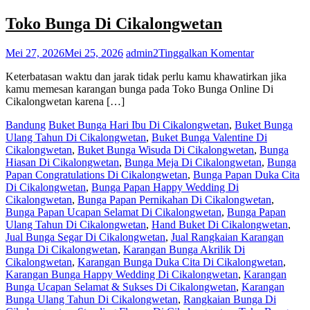
Toko Bunga Di Cikalongwetan
pada
Mei 27, 2026
Mei 25, 2026
admin2
Tinggalkan Komentar
Toko
Keterbatasan waktu dan jarak tidak perlu kamu khawatirkan jika
Bunga
kamu memesan karangan bunga pada Toko Bunga Online Di
Di
Cikalongwetan karena […]
Cikalongwet
Bandung
Buket Bunga Hari Ibu Di Cikalongwetan
,
Buket Bunga
Ulang Tahun Di Cikalongwetan
,
Buket Bunga Valentine Di
Cikalongwetan
,
Buket Bunga Wisuda Di Cikalongwetan
,
Bunga
Hiasan Di Cikalongwetan
,
Bunga Meja Di Cikalongwetan
,
Bunga
Papan Congratulations Di Cikalongwetan
,
Bunga Papan Duka Cita
Di Cikalongwetan
,
Bunga Papan Happy Wedding Di
Cikalongwetan
,
Bunga Papan Pernikahan Di Cikalongwetan
,
Bunga Papan Ucapan Selamat Di Cikalongwetan
,
Bunga Papan
Ulang Tahun Di Cikalongwetan
,
Hand Buket Di Cikalongwetan
,
Jual Bunga Segar Di Cikalongwetan
,
Jual Rangkaian Karangan
Bunga Di Cikalongwetan
,
Karangan Bunga Akrilik Di
Cikalongwetan
,
Karangan Bunga Duka Cita Di Cikalongwetan
,
Karangan Bunga Happy Wedding Di Cikalongwetan
,
Karangan
Bunga Ucapan Selamat & Sukses Di Cikalongwetan
,
Karangan
Bunga Ulang Tahun Di Cikalongwetan
,
Rangkaian Bunga Di