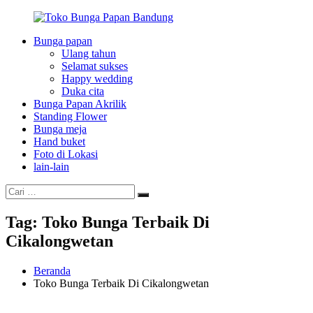
Loncat
ke
Bunga papan
konten
Toko
Flowerindo
Ulang tahun
Bunga
Indonesia
Selamat sukses
Papan
Happy wedding
Bandung
Duka cita
Bunga Papan Akrilik
Standing Flower
Bunga meja
Hand buket
Foto di Lokasi
lain-lain
Cari:
Cari
Tag:
Toko Bunga Terbaik Di
Cikalongwetan
Beranda
Toko Bunga Terbaik Di Cikalongwetan