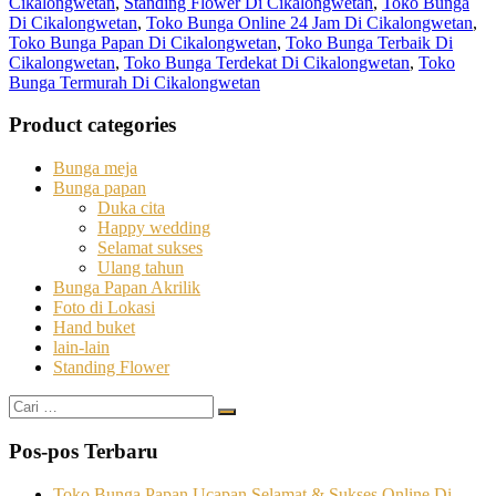
Cikalongwetan
,
Standing Flower Di Cikalongwetan
,
Toko Bunga
Di Cikalongwetan
,
Toko Bunga Online 24 Jam Di Cikalongwetan
,
Toko Bunga Papan Di Cikalongwetan
,
Toko Bunga Terbaik Di
Cikalongwetan
,
Toko Bunga Terdekat Di Cikalongwetan
,
Toko
Bunga Termurah Di Cikalongwetan
Product categories
Bunga meja
Bunga papan
Duka cita
Happy wedding
Selamat sukses
Ulang tahun
Bunga Papan Akrilik
Foto di Lokasi
Hand buket
lain-lain
Standing Flower
Cari:
Cari
Pos-pos Terbaru
Toko Bunga Papan Ucapan Selamat & Sukses Online Di