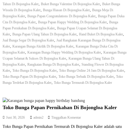
u
,
,
Tahun Di Bojongloa Kaler
Buket Bunga Valentine Di Bojongloa Kaler
o
Buket Bunga
B
,
,
Wisuda Di Bojongloa Kaler
Bunga Hiasan Di Bojongloa Kaler
Bunga Meja Di
n
u
,
,
Bojongloa Kaler
Bunga Papan Congratulations Di Bojongloa Kaler
Bunga Papan Duka
g
n
,
,
Cita Di Bojongloa Kaler
Bunga Papan Happy Wedding Di Bojongloa Kaler
Bunga
g
,
Papan Pernikahan Di Bojongloa Kaler
Bunga Papan Ucapan Selamat Di Bojongloa
a
,
,
,
Kaler
Bunga Papan Ulang Tahun Di Bojongloa Kaler
Hand Buket Di Bojongloa Kaler
P
,
Jual Bunga Segar Di Bojongloa Kaler
Jual Rangkaian Karangan Bunga Di Bojongloa
a
p
,
,
Kaler
Karangan Bunga Akrilik Di Bojongloa Kaler
Karangan Bunga Duka Cita Di
a
,
,
Bojongloa Kaler
Karangan Bunga Happy Wedding Di Bojongloa Kaler
Karangan Bunga
n
,
Ucapan Selamat & Sukses Di Bojongloa Kaler
Karangan Bunga Ulang Tahun Di
D
,
,
Bojongloa Kaler
Rangkaian Bunga Di Bojongloa Kaler
Standing Flower Di Bojongloa
u
,
,
,
Kaler
Toko Bunga Di Bojongloa Kaler
Toko Bunga Online 24 Jam Di Bojongloa Kaler
k
,
,
Toko Bunga Papan Di Bojongloa Kaler
Toko Bunga Terbaik Di Bojongloa Kaler
a
Toko
C
,
Bunga Terdekat Di Bojongloa Kaler
Toko Bunga Termurah Di Bojongloa Kaler
i
t
a
D
Toko Bunga Papan Pernikahan Di Bojongloa Kaler
i
B
p
Juni 30, 2026
admin2
Tinggalkan Komentar
o
a
j
Toko Bunga Papan Pernikahan Termurah Di Bojongloa Kaler adalah satu
d
o