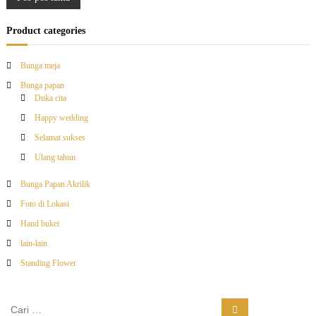
N
D
i
a
Product categories
B
o
v
j
Bunga meja
o
Bunga papan
n
i
Duka cita
g
l
Happy wedding
g
o
Selamat sukses
a
K
a
Ulang tahun
a
l
Bunga Papan Akrilik
s
e
r
Foto di Lokasi
i
Hand buket
lain-lain
p
Standing Flower
o
C
C