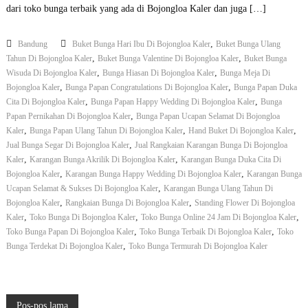
dari toko bunga terbaik yang ada di Bojongloa Kaler dan juga […]
a
n
T
g
o
l
,
Bandung
Buket Bunga Hari Ibu Di Bojongloa Kaler
Buket Bunga Ulang
k
o
,
,
Tahun Di Bojongloa Kaler
Buket Bunga Valentine Di Bojongloa Kaler
o
Buket Bunga
a
B
,
,
Wisuda Di Bojongloa Kaler
Bunga Hiasan Di Bojongloa Kaler
Bunga Meja Di
K
u
a
,
,
Bojongloa Kaler
Bunga Papan Congratulations Di Bojongloa Kaler
Bunga Papan Duka
n
l
,
,
Cita Di Bojongloa Kaler
Bunga Papan Happy Wedding Di Bojongloa Kaler
Bunga
g
e
,
Papan Pernikahan Di Bojongloa Kaler
Bunga Papan Ucapan Selamat Di Bojongloa
a
r
,
,
,
Kaler
Bunga Papan Ulang Tahun Di Bojongloa Kaler
Hand Buket Di Bojongloa Kaler
P
,
Jual Bunga Segar Di Bojongloa Kaler
Jual Rangkaian Karangan Bunga Di Bojongloa
a
p
,
,
Kaler
Karangan Bunga Akrilik Di Bojongloa Kaler
Karangan Bunga Duka Cita Di
a
,
,
Bojongloa Kaler
Karangan Bunga Happy Wedding Di Bojongloa Kaler
Karangan Bunga
n
,
Ucapan Selamat & Sukses Di Bojongloa Kaler
Karangan Bunga Ulang Tahun Di
P
,
,
Bojongloa Kaler
Rangkaian Bunga Di Bojongloa Kaler
Standing Flower Di Bojongloa
e
,
,
,
Kaler
Toko Bunga Di Bojongloa Kaler
Toko Bunga Online 24 Jam Di Bojongloa Kaler
r
,
,
Toko Bunga Papan Di Bojongloa Kaler
Toko Bunga Terbaik Di Bojongloa Kaler
n
Toko
i
,
Bunga Terdekat Di Bojongloa Kaler
Toko Bunga Termurah Di Bojongloa Kaler
k
a
h
a
Pos-pos lama
n