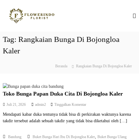
L
T
F
o
l
n
o
o
c
k
w
a
o
e
t
r
Tag:
Rangkaian Bunga Di Bojongloa
B
k
i
u
n
e
Kaler
n
d
k
o
g
o
I
Beranda
Rangkaian Bunga Di Bojongloa Kaler
n
a
n
t
P
d
e
o
a
n
n
p
e
Toko Bunga Papan Duka Cita Di Bojongloa Kaler
a
s
i
p
Juli 21, 2026
admin2
Tinggalkan Komentar
n
a
a
B
Mendapati kabar duka tentunya tidak bisa di perkirakan waktunya karena
d
a
takdir tersebut adalah sebuah takdir yang tidak bisa diketahui oleh […]
a
T
n
o
d
,
Bandung
Buket Bunga Hari Ibu Di Bojongloa Kaler
Buket Bunga Ulang
k