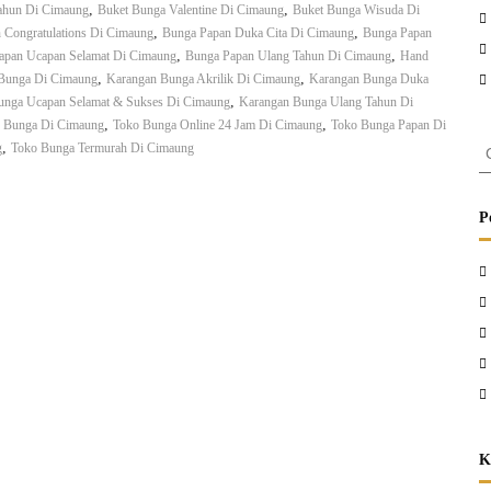
,
,
ahun Di Cimaung
Buket Bunga Valentine Di Cimaung
Buket Bunga Wisuda Di
D
,
,
 Congratulations Di Cimaung
Bunga Papan Duka Cita Di Cimaung
Bunga Papan
i
,
,
C
apan Ucapan Selamat Di Cimaung
Bunga Papan Ulang Tahun Di Cimaung
Hand
i
,
,
 Bunga Di Cimaung
Karangan Bunga Akrilik Di Cimaung
Karangan Bunga Duka
m
,
unga Ucapan Selamat & Sukses Di Cimaung
Karangan Bunga Ulang Tahun Di
a
,
,
 Bunga Di Cimaung
Toko Bunga Online 24 Jam Di Cimaung
Toko Bunga Papan Di
u
C
,
g
Toko Bunga Termurah Di Cimaung
n
a
g
r
i
P
:
K