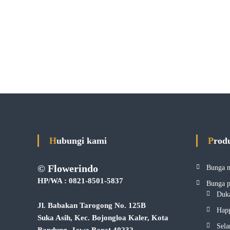
Hubungi kami
Prod
© Flowerindo
Bunga 
HP/WA : 0821-8501-5837
Bunga 
Duka
Jl. Babakan Tarogong No. 125B
Hap
Suka Asih, Kec. Bojongloa Kaler, Kota
Sela