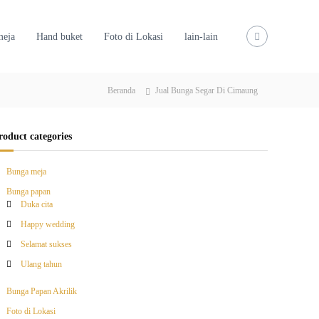
meja
Hand buket
Foto di Lokasi
lain-lain
Beranda
Jual Bunga Segar Di Cimaung
roduct categories
Bunga meja
Bunga papan
Duka cita
Happy wedding
Selamat sukses
Ulang tahun
Bunga Papan Akrilik
Foto di Lokasi