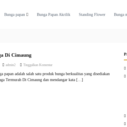
Bunga papan
Bunga Papan Akrilik
Standing Flower
Bunga 
ga Di Cimaung
P
p
admin2
Tinggalkan Komentar
a
a papan adalah salah satu produk bunga berkualitas yang disediakan
d
nga Termurah Di Cimaung dan mendangar kata […]
a
T
o
k
o
B
u
n
g
a