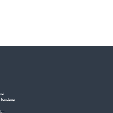
ung
n bandung
dan