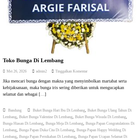
u
n
g
Toko Bunga Di Lembang
p
Mei 26, 2026
admin2
Tinggalkan Komentar
a
Jika mencari bunga dengan makna yang menyimbolkan martabat serta
d
kebijaksanaan, maka bunga iris sering diberikan untuk mengucapkan
a
T
selamat dan sebagai […]
o
k
,
Bandung
Buket Bunga Hari Ibu Di Lembang
o
Buket Bunga Ulang Tahun Di
B
,
,
,
Lembang
Buket Bunga Valentine Di Lembang
Buket Bunga Wisuda Di Lembang
u
,
,
Bunga Hiasan Di Lembang
Bunga Meja Di Lembang
Bunga Papan Congratulations Di
n
,
,
Lembang
Bunga Papan Duka Cita Di Lembang
Bunga Papan Happy Wedding Di
g
,
,
Lembang
Bunga Papan Pernikahan Di Lembang
Bunga Papan Ucapan Selamat Di
a