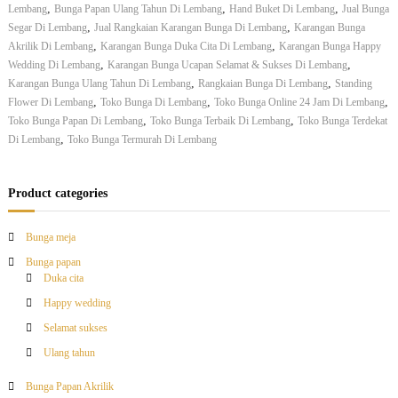
,
,
,
Lembang
Bunga Papan Ulang Tahun Di Lembang
Hand Buket Di Lembang
Jual Bunga
D
,
,
Segar Di Lembang
Jual Rangkaian Karangan Bunga Di Lembang
i
Karangan Bunga
L
,
,
Akrilik Di Lembang
Karangan Bunga Duka Cita Di Lembang
Karangan Bunga Happy
e
,
,
Wedding Di Lembang
Karangan Bunga Ucapan Selamat & Sukses Di Lembang
m
,
,
Karangan Bunga Ulang Tahun Di Lembang
Rangkaian Bunga Di Lembang
Standing
b
,
,
,
Flower Di Lembang
Toko Bunga Di Lembang
Toko Bunga Online 24 Jam Di Lembang
a
,
,
Toko Bunga Papan Di Lembang
Toko Bunga Terbaik Di Lembang
Toko Bunga Terdekat
n
,
Di Lembang
Toko Bunga Termurah Di Lembang
g
Product categories
Bunga meja
Bunga papan
Duka cita
Happy wedding
Selamat sukses
Ulang tahun
Bunga Papan Akrilik