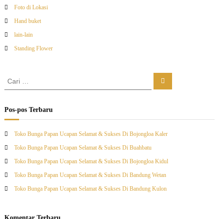
Foto di Lokasi
Hand buket
lain-lain
Standing Flower
C
C
a
a
r
r
i
i
Pos-pos Terbaru
:
Toko Bunga Papan Ucapan Selamat & Sukses Di Bojongloa Kaler
Toko Bunga Papan Ucapan Selamat & Sukses Di Buahbatu
Toko Bunga Papan Ucapan Selamat & Sukses Di Bojongloa Kidul
Toko Bunga Papan Ucapan Selamat & Sukses Di Bandung Wetan
Toko Bunga Papan Ucapan Selamat & Sukses Di Bandung Kulon
Komentar Terbaru