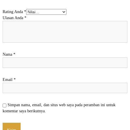
s
s
Rating Anda
*
1
Ulasan Anda
*
0
0
9
Nama
*
Email
*
Simpan nama, email, dan situs web saya pada peramban ini untuk
komentar saya berikutnya.