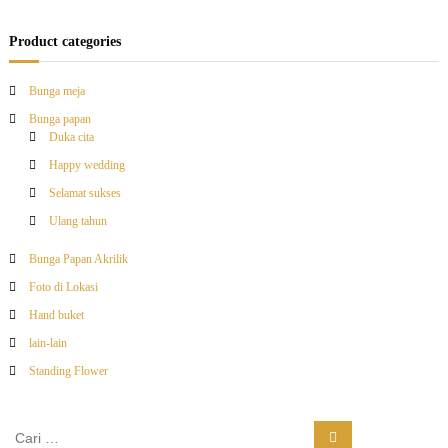
Product categories
Bunga meja
Bunga papan
Duka cita
Happy wedding
Selamat sukses
Ulang tahun
Bunga Papan Akrilik
Foto di Lokasi
Hand buket
lain-lain
Standing Flower
C
C