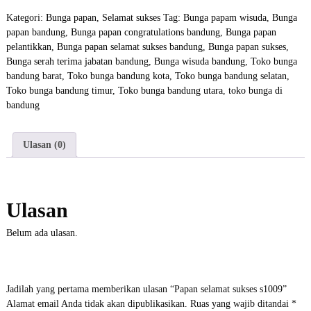
u
i
Kategori:
Bunga papan
,
Selamat sukses
Tag:
Bunga papam wisuda
,
Bunga
t
n
papan bandung
,
Bunga papan congratulations bandung
,
Bunga papan
a
g
pelantikkan
,
Bunga papan selamat sukses bandung
,
Bunga papan sukses
,
s
Bunga serah terima jabatan bandung
,
Bunga wisuda bandung
,
Toko bunga
P
bandung barat
,
Toko bunga bandung kota
,
Toko bunga bandung selatan
,
a
Toko bunga bandung timur
,
Toko bunga bandung utara
,
toko bunga di
p
bandung
a
n
s
Ulasan (0)
e
l
a
m
Ulasan
a
t
Belum ada ulasan.
s
u
k
Jadilah yang pertama memberikan ulasan “Papan selamat sukses s1009”
s
Alamat email Anda tidak akan dipublikasikan.
Ruas yang wajib ditandai
*
e