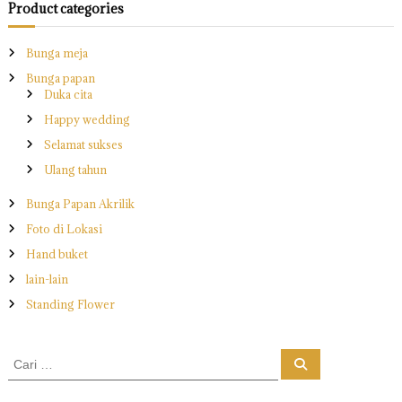
Product categories
Bunga meja
Bunga papan
Duka cita
Happy wedding
Selamat sukses
Ulang tahun
Bunga Papan Akrilik
Foto di Lokasi
Hand buket
lain-lain
Standing Flower
C
C
a
a
r
r
i