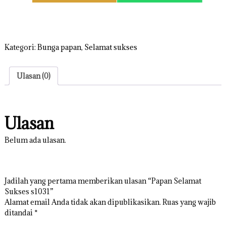
u
a
n
t
i
Kategori:
Bunga papan
,
Selamat sukses
t
a
s
Ulasan (0)
P
a
p
Ulasan
a
n
S
Belum ada ulasan.
e
l
a
Jadilah yang pertama memberikan ulasan “Papan Selamat
m
Sukses s1031”
a
Alamat email Anda tidak akan dipublikasikan.
Ruas yang wajib
t
ditandai
*
S
u