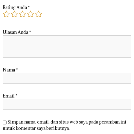
k
Rating Anda
*
s
e
s
s
Ulasan Anda
*
1
0
3
1
Nama
*
Email
*
Simpan nama, email, dan situs web saya pada peramban ini
untuk komentar saya berikutnya.