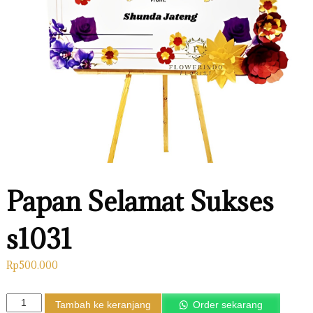
u
n
g
Papan Selamat Sukses
s1031
Rp
500.000
K
Tambah ke keranjang
Order sekarang