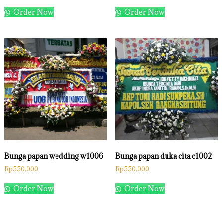
Order Now
Order Now
Bunga papan wedding w1006
Bunga papan duka cita c1002
Rp
550.000
Rp
550.000
Order Now
Order Now